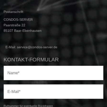
Postanschrift:
CONDOS-SERVER
Paarstraße 22
85107 Baar-Ebenhausen
⁣ E-Mail: service@condos-server.de
KONTAKT-FORMULAR
Rufnummer für eventuelle Rückfragen​