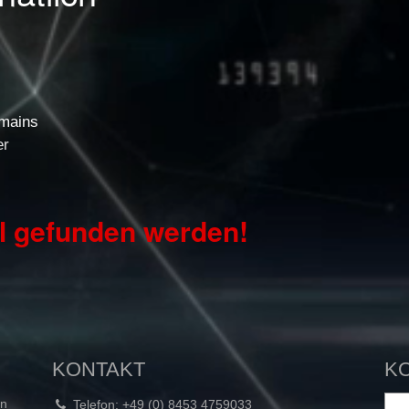
mains
er
el gefunden werden!
KONTAKT
K
in
Telefon: +49 (0) 8453 4759033